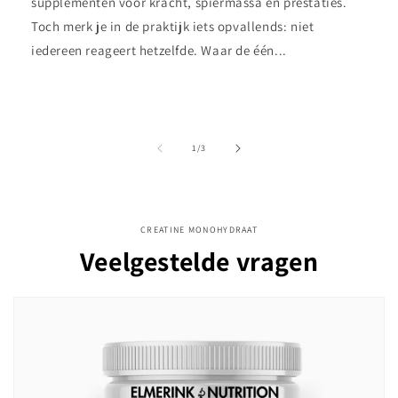
supplementen voor kracht, spiermassa en prestaties.
Toch merk je in de praktijk iets opvallends: niet
iedereen reageert hetzelfde. Waar de één...
van
1
/
3
CREATINE MONOHYDRAAT
Veelgestelde vragen