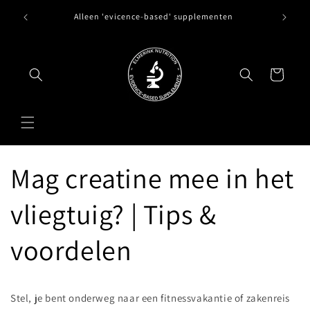
Meteen
waar
Alleen 'evicence-based' supplementen
naar de
en.
content
Winkelwagen
Mag creatine mee in het
vliegtuig? | Tips &
voordelen
Stel, je bent onderweg naar een fitnessvakantie of zakenreis