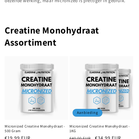
dezelfde werking, maar micronized is prettiger in gebruik.
Creatine Monohydraat
Assortiment
Aanbieding
Micronized Creatine Monohydraat -
Micronized Creatine Monohydraat -
500 Gram
1KG
Normale
€19,99 EUR
Normale
Aanbiedingsprijs
€34,99 EUR
€40,00 EUR