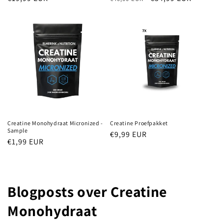
prijs
prijs
Creatine Monohydraat Micronized -
Creatine Proefpakket
Sample
Normale
€9,99 EUR
Normale
€1,99 EUR
prijs
prijs
Blogposts over Creatine
Monohydraat