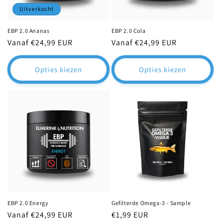
Uitverkocht
EBP 2.0 Ananas
EBP 2.0 Cola
Normale
Vanaf €24,99 EUR
Normale
Vanaf €24,99 EUR
prijs
prijs
Opties kiezen
Opties kiezen
EBP 2.0 Energy
Gefilterde Omega-3 - Sample
Normale
Vanaf €24,99 EUR
Normale
€1,99 EUR