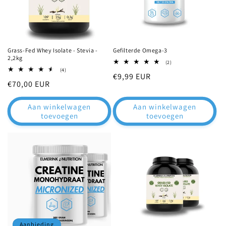
Grass-Fed Whey Isolate - Stevia -
Gefilterde Omega-3
2,2kg
2
(2)
totaal
4
(4)
Normale
€9,99 EUR
aantal
totaal
Normale
€70,00 EUR
recensies
aantal
prijs
recensies
prijs
Aan winkelwagen
Aan winkelwagen
toevoegen
toevoegen
Aanbieding