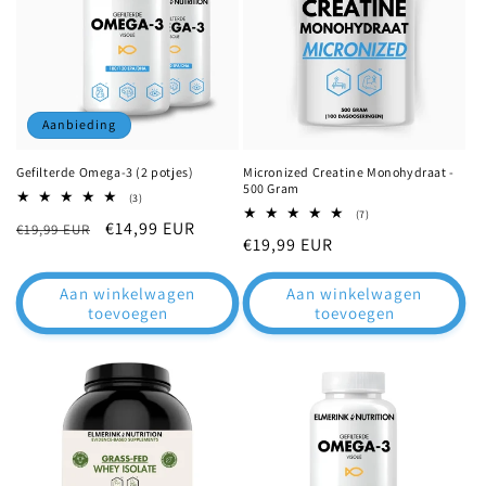
c
t
i
e
Aanbieding
:
Gefilterde Omega-3 (2 potjes)
Micronized Creatine Monohydraat -
500 Gram
3
(3)
totaal
7
(7)
Normale
Aanbiedingsprijs
€14,99 EUR
€19,99 EUR
aantal
totaal
Normale
€19,99 EUR
recensies
aantal
prijs
recensies
prijs
Aan winkelwagen
Aan winkelwagen
toevoegen
toevoegen