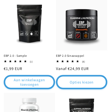
EBP 2.0 - Sample
EBP 2.0 Sinaasappel
1
8
(1)
(8)
totaal
totaal
Normale
€1,99 EUR
Normale
Vanaf €24,99 EUR
aantal
aantal
recensies
recensies
prijs
prijs
Aan winkelwagen
Opties kiezen
toevoegen