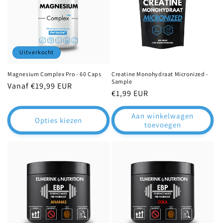
Uitverkocht
Magnesium Complex Pro - 60 Caps
Creatine Monohydraat Micronized -
Sample
Normale
Vanaf €19,99 EUR
Normale
€1,99 EUR
prijs
prijs
Aan winkelwagen
Opties kiezen
toevoegen