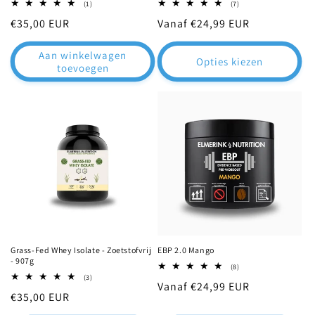
1
7
(1)
(7)
totaal
totaal
Normale
€35,00 EUR
Normale
Vanaf €24,99 EUR
aantal
aantal
recensies
recensies
prijs
prijs
Aan winkelwagen
Opties kiezen
toevoegen
Grass-Fed Whey Isolate - Zoetstofvrij
EBP 2.0 Mango
- 907g
8
(8)
totaal
3
(3)
Normale
Vanaf €24,99 EUR
aantal
totaal
Normale
€35,00 EUR
recensies
aantal
prijs
recensies
prijs