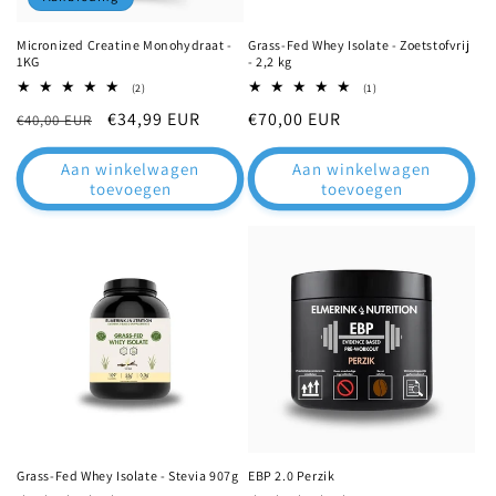
Micronized Creatine Monohydraat -
Grass-Fed Whey Isolate - Zoetstofvrij
1KG
- 2,2 kg
2
1
(2)
(1)
totaal
totaal
Normale
Aanbiedingsprijs
€34,99 EUR
Normale
€70,00 EUR
€40,00 EUR
aantal
aantal
recensies
recensies
prijs
prijs
Aan winkelwagen
Aan winkelwagen
toevoegen
toevoegen
Grass-Fed Whey Isolate - Stevia 907g
EBP 2.0 Perzik