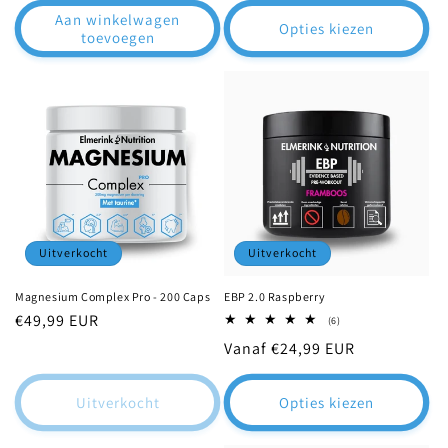
Aan winkelwagen
Opties kiezen
toevoegen
Uitverkocht
Uitverkocht
Magnesium Complex Pro - 200 Caps
EBP 2.0 Raspberry
Normale
€49,99 EUR
6
(6)
totaal
prijs
Normale
Vanaf €24,99 EUR
aantal
recensies
prijs
Uitverkocht
Opties kiezen